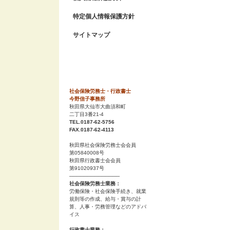
特定個人情報保護方針
サイトマップ
社会保険労務士・行政書士
今野信子事務所
秋田県大仙市大曲須和町
二丁目3番21-4
TEL.0187-62-5756
FAX.0187-62-4113
秋田県社会保険労務士会会員
第05840008号
秋田県行政書士会会員
第91020937号
──────────────
社会保険労務士業務：
労働保険・社会保険手続き、就業
規則等の作成、給与・賞与の計
算、人事・労務管理などのアドバ
イス
行政書士業務：