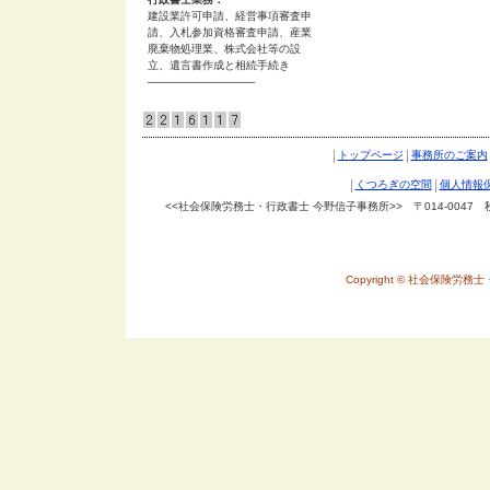
建設業許可申請、経営事項審査申
請、入札参加資格審査申請、産業
廃棄物処理業、株式会社等の設
立、遺言書作成と相続手続き
──────────────
|
|
トップページ
事務所のご案内
|
|
くつろぎの空間
個人情報
<<社会保険労務士・行政書士 今野信子事務所>> 〒014-0047 秋田県
Copyright © 社会保険労務士・